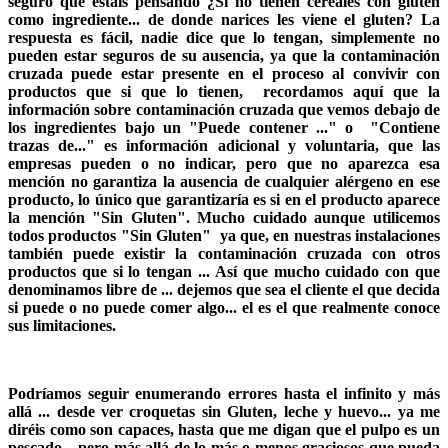
seguro que estáis pensando ¿Si no tienen cereales con gluten
como ingrediente... de donde narices les viene el gluten? La
respuesta es fácil, nadie dice que lo tengan, simplemente no
pueden estar seguros de su ausencia, ya que la contaminación
cruzada puede estar presente en el proceso al convivir con
productos que si que lo tienen, recordamos aquí que la
información sobre contaminación cruzada que vemos debajo de
los ingredientes bajo un "Puede contener ..." o "Contiene
trazas de..." es información adicional y voluntaria, que las
empresas pueden o no indicar, pero que no aparezca esa
mención no garantiza la ausencia de cualquier alérgeno en ese
producto, lo único que garantizaría es si en el producto aparece
la mención "Sin Gluten". Mucho cuidado aunque utilicemos
todos productos "Sin Gluten" ya que, en nuestras instalaciones
también puede existir la contaminación cruzada con otros
productos que si lo tengan ... Así que mucho cuidado con que
denominamos libre de ... dejemos que sea el cliente el que decida
si puede o no puede comer algo... el es el que realmente conoce
sus limitaciones.
Podríamos seguir enumerando errores hasta el infinito y más
allá ... desde ver croquetas sin Gluten, leche y huevo... ya me
diréis como son capaces, hasta que me digan que el pulpo es un
pescado... pero más allá de lo más o menos graciosos que pueda