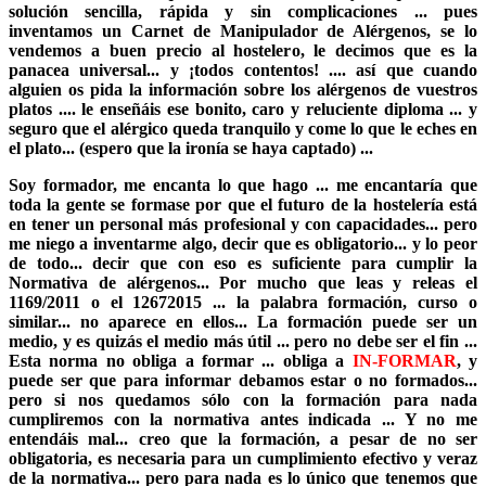
solución sencilla, rápida y sin complicaciones ... pues
inventamos un Carnet de Manipulador de Alérgenos, se lo
vendemos a buen precio al hostelero, le decimos que es la
panacea universal... y ¡todos contentos! .... así que cuando
alguien os pida la información sobre los alérgenos de vuestros
platos .... le enseñáis ese bonito, caro y reluciente diploma ... y
seguro que el alérgico queda tranquilo y come lo que le eches en
el plato... (espero que la ironía se haya captado) ...
Soy formador, me encanta lo que hago ... me encantaría que
toda la gente se formase por que el futuro de la hostelería está
en tener un personal más profesional y con capacidades... pero
me niego a inventarme algo, decir que es obligatorio... y lo peor
de todo... decir que con eso es suficiente para cumplir la
Normativa de alérgenos... Por mucho que leas y releas el
1169/2011 o el 12672015 ... la palabra formación, curso o
similar... no aparece en ellos... La formación puede ser un
medio, y es quizás el medio más útil ... pero no debe ser el fin ...
Esta norma no obliga a formar ... obliga a
IN-FORMAR
, y
puede ser que para informar debamos estar o no formados...
pero si nos quedamos sólo con la formación para nada
cumpliremos con la normativa antes indicada ... Y no me
entendáis mal... creo que la formación, a pesar de no ser
obligatoria, es necesaria para un cumplimiento efectivo y veraz
de la normativa... pero para nada es lo único que tenemos que