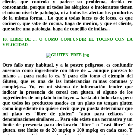
cliente, que controla y padece su problema, decida en
consonancia, porque ni todos los alérgicos o intolerantes tienen
el mismo nivel de patología, ni a todos les afectan los productos
de la misma forma... Lo que a todas luces es de locos, es que
cocinero, que sabe de cocina, haga de médico, y que el cliente,
que sufre una patología, haga de conejillo de indias...
10. LIBRE DE ... O COMO CONFUNDIR EL TOCINO CON LA
VELOCIDAD
Otro fallo muy habitual, y a la postre peligroso, es confundir
ausencia como ingrediente con libre de ... aunque parezca lo
mismo ... para nada lo es. Y para ello tomo el ejemplo del
Gluten, que es una de las intolerancias m´mas comunes y
complejas... Yo, en mi sistema de información tendré que
indicar la presencia de cereal con gluten, si alguno de los
ingredientes de mi plato lo incluyen ... hasta ahí todo claro, pero
que todos los productos usados en un plato no tengan gluten
como ingrediente no quiere decir que yo pueda determinar que
mi plato es "libre de gluten" "apto para celiacos" o
denominaciones similares ... Para ello existe una normativa y un
límite de presencia para declararlo "libre" o "casi libre" de
gluten, este límite es de 20 mg/kg o 100 mg/kg en cada caso. Y