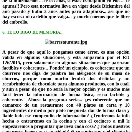
de la información ... te lo callas, si estás trabajando en ello ... te
apuras!! Pero esta normativa lleva en vigor desde Diciembre del
año pasado y hubo 3 años antes para adaptarse... así que no
hay escusa ni cartelito que valga... y mucho menos que te libre
del embrollo.
6. TE LO DIGO DE MEMORIA...
A pesar de que aquí lo pongamos como error, es una opción
válida en algunas situaciones, y está amparada por el RD
126/2015, pero solamente en algunas situaciones que parezcan
factibles y coherentes... Pondré un ejemplo, es coherente que un
churrero nos diga de palabra los alérgenos de su masa de
churros, porque como mucho tendrá dos distintas y un
recubrimiento de chocolate para algunos productos, con lo cual,
y aún a pesar de que no sería la mejor opción y es mucho más
fácil tener la información de forma física, sería factible y
coherente. Ahora la pregunta sería... ¿es coherente que un
camarero de un restaurante con 40 platos en carta y 10
ingredientes de media por plato me pueda dar de forma clara y
fiable todo ese compendio de información? ¿Tendremos la info
hecha o entraremos en la cocina y con el cocinero a mil le
empezaremos a preguntar que lleva cada cosa? ¿Todos nuestros
camareros tienen esa capacidad? Si se equivocan o el cliente lo