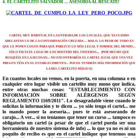
4. EL CARTELITO SALVADOR ... ASESORÍA AL RESCATE!
CARTEL MUY HABITUAL EN LA ENTRADA DE LOS LOCALES, QUE YA CUANDO
ADELANTAN LO DE LA CONTAMINACIÓN CRUZADA ... MALO. LO PEOR DE TODO ES
QUE LE PONEN LOGOS PARA QUE PAREZCO LO MÁS LEGAL Y NORMAL DEL MUNDO...
SÓLO FALTA EL LOGO DE LOS MASTERS DEL UNIVERSO... (POR MUCHO QUE
BUSQUÉIS EN LA AECOSAN... NO ENCONTRARÉIS EL CARTEL IGUAL QUE UNA VEZ
PREGUN TÉIS EN EL ESTABLECIMIENTO... POCOS TENDRÁN MÁS INFORMACIÓN QUE
LA DEL CARTELITO MÁGICO)
En cuantos locales no vemos, en la puerta, en una columna o en
cualquier otro lugar visible un cartelito muy mono que indica,
entre otras muchas cosas: "ESTABLECIMIENTO CON
INFORMACIÓN SOBRE ALÉRGENOS SEGÚN
REGLAMENTO 1169/2011". Lo desagradable viene cuando le
solicitas la información y te dicen ... yo sólo tengo el cartel... me
lo mando poner la asesoría... pues te está asesorando de
carajo... A ver... si no teníamos que tener un curso ... tampoco es
obligatorio un cartel (a pesar de que el cartel pueda ser una
herramienta de nuestro sistema de info) ... lo que ya no es ni un
poquito de recibo es que en el cartel indique que tenemos una