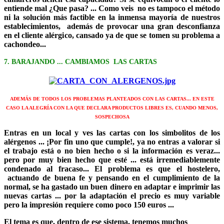
entiende mal ¿Que pasa? ... Como veis no es tampoco el método
ni la solución más factible en la inmensa mayoría de nuestros
establecimientos, además de provocar una gran desconfianza
en el cliente alérgico, cansado ya de que se tomen su problema a
cachondeo...
7. BARAJANDO ... CAMBIAMOS LAS CARTAS
ADEMÁS DE TODOS LOS PROBLEMAS PLANTEADOS CON LAS CARTAS... EN ESTE
CASO LA ALEGRÍA CON LA QUE DECLARA PRODUCTOS LIBRES ES, CUANDO MENOS,
SOSPECHOSA
Entras en un local y ves las cartas con los simbolitos de los
alérgenos ... ¡Por fin uno que cumple!, ya no entras a valorar si
el trabajo está o no bien hecho o si la información es veraz...
pero por muy bien hecho que esté ... está irremediablemente
condenado al fracaso... El problema es que el hostelero,
actuando de buena fe y pensando en el cumplimiento de la
normal, se ha gastado un buen dinero en adaptar e imprimir las
nuevas cartas ... por la adaptación el precio es muy variable
pero la impresión requiere como poco 150 euros ...
El tema es que, dentro de ese sistema, tenemos muchos