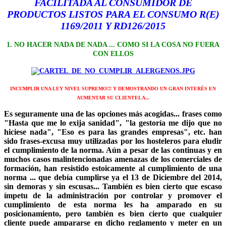
FACILITADA AL CONSUMIDOR DE
PRODUCTOS LISTOS PARA EL CONSUMO R(E)
1169/2011 Y RD126/2015
1. NO HACER NADA DE NADA ... COMO SI LA COSA NO FUERA
CON ELLOS
INCUMPLIR UNA LEY NIVEL SUPREMO!!! Y DEMOSTRANDO UN GRAN INTERÉS EN
AUMENTAR SU CLIENTELA...
Es seguramente una de las opciones más acogidas... frases como
"Hasta que me lo exija sanidad", "la gestoría me dijo que no
hiciese nada", "Eso es para las grandes empresas", etc. han
sido frases-excusa muy utilizadas por los hosteleros para eludir
el cumplimiento de la norma. Aún a pesar de las continuas y en
muchos casos malintencionadas amenazas de los comerciales de
formación, han resistido estoicamente al cumplimiento de una
norma ... que debía cumplirse ya el 13 de Diciembre del 2014,
sin demoras y sin escusas... También es bien cierto que escaso
ímpetu de la administración por controlar y promover el
cumplimiento de esta norma les ha amparado en su
posicionamiento, pero también es bien cierto que cualquier
cliente puede ampararse en dicho reglamento y meter en un