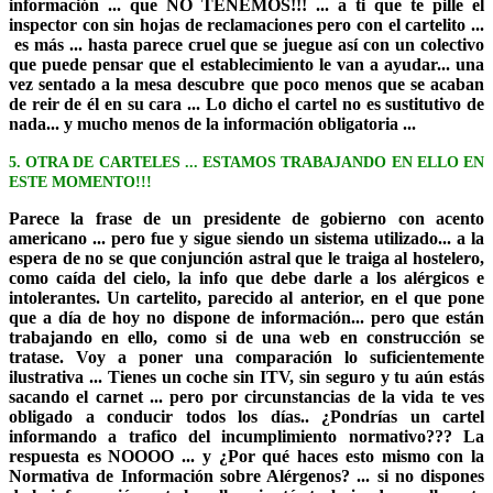
información ... que NO TENEMOS!!! ... a ti que te pille el
inspector con sin hojas de reclamaciones pero con el cartelito ...
es más ... hasta parece cruel que se juegue así con un colectivo
que puede pensar que el establecimiento le van a ayudar... una
vez sentado a la mesa descubre que poco menos que se acaban
de reir de él en su cara ... Lo dicho el cartel no es sustitutivo de
nada... y mucho menos de la información obligatoria ...
5. OTRA DE CARTELES ... ESTAMOS TRABAJANDO EN ELLO EN
ESTE MOMENTO!!!
Parece la frase de un presidente de gobierno con acento
americano ... pero fue y sigue siendo un sistema utilizado... a la
espera de no se que conjunción astral que le traiga al hostelero,
como caída del cielo, la info que debe darle a los alérgicos e
intolerantes. Un cartelito, parecido al anterior, en el que pone
que a día de hoy no dispone de información... pero que están
trabajando en ello, como si de una web en construcción se
tratase. Voy a poner una comparación lo suficientemente
ilustrativa ... Tienes un coche sin ITV, sin seguro y tu aún estás
sacando el carnet ... pero por circunstancias de la vida te ves
obligado a conducir todos los días.. ¿Pondrías un cartel
informando a trafico del incumplimiento normativo??? La
respuesta es NOOOO ... y ¿Por qué haces esto mismo con la
Normativa de Información sobre Alérgenos? ... si no dispones