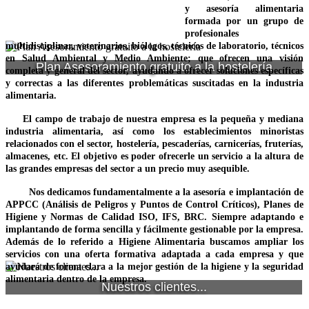
y asesoría alimentaria
formada por un grupo de
profesionales
multidisciplinar, veterinarios, biólogos, técnicos de laboratorio, técnicos
en Salud Ambiental y Medio Ambiente; que ofrecen una visión
Plan Asesoramiento gratuito a la hostelería
completa y general del sector, ayudando a ofrecer soluciones específicas
y correctas a las diferentes problemáticas suscitadas en la industria
alimentaria.
El campo de trabajo de nuestra empresa es la pequeña y mediana
industria alimentaria, así como los establecimientos minoristas
relacionados con el sector, hostelería, pescaderías, carnicerías, fruterías,
almacenes, etc. El objetivo es poder ofrecerle un servicio a la altura de
las grandes empresas del sector a un precio muy asequible.
Nos dedicamos fundamentalmente a la asesoría e implantación de
APPCC (Análisis de Peligros y Puntos de Control Críticos), Planes de
Higiene y Normas de Calidad ISO, IFS, BRC. Siempre adaptando e
implantando de forma sencilla y fácilmente gestionable por la empresa.
Además de lo referido a Higiene Alimentaria buscamos ampliar los
servicios con una oferta formativa adaptada a cada empresa y que
ayudará de forma clara a la mejor gestión de la higiene y la seguridad
alimentaria dentro de la empresa.
Nuestros clientes...