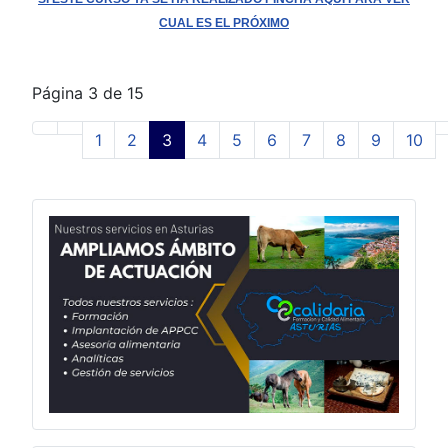
CUAL ES EL PRÓXIMO
Página 3 de 15
1
2
3
4
5
6
7
8
9
10