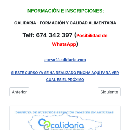
INFORMACIÓN E INSCRIPCIONES:
CALIDARIA - FORMACIÓN Y CALIDAD ALIMENTARIA
Telf: 674 342 397 (
Posibilidad de
)
WhatsApp
curso@calidaria.com
SI ESTE CURSO YA SE HA REALIZADO PINCHA AQUÍ PARA VER
CUAL ES EL PRÓXIMO
Artículo anterior: Cofradía de Pescadores de Cambados - Cur
Artículo siguie
Anterior
Siguiente