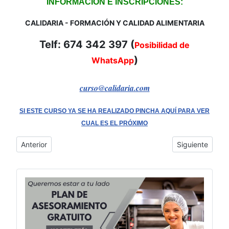
INFORMACIÓN E INSCRIPCIONES:
CALIDARIA - FORMACIÓN Y CALIDAD ALIMENTARIA
Telf: 674 342 397 (
Posibilidad de
)
WhatsApp
curso@calidaria.com
SI ESTE CURSO YA SE HA REALIZADO PINCHA AQUÍ PARA VER
CUAL ES EL PRÓXIMO
Artículo anterior: Curso de Manipulador de Alimentos en Camb
Artículo siguie
Anterior
Siguiente